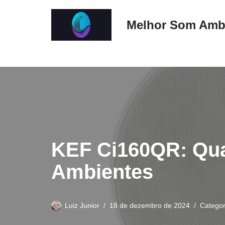
Melhor Som Amb
Pular
para
o
conteúdo
KEF Ci160QR: Qua
Ambientes
Luiz Junior
18 de dezembro de 2024
Categor