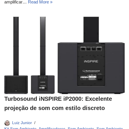
amplificar…
Read More »
Turbosound iNSPIRE iP2000: Excelente
projeção de som com estilo discreto
Luiz Junior
Kit Som Ambiente
,
Amplificadores
,
Som Ambiente
,
Som Ambiente