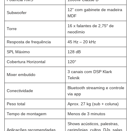
12” com gabinete de madeira
Subwoofer
MDF
16 x falantes de 2,75″ de
Torre
neodímio
Resposta de frequência
45 Hz – 20 kHz
SPL Máximo
128 dB
Cobertura Horizontal
120°
3 canais com DSP Klark
Mixer embutido
Teknik
Bluetooth streaming e controle
Conectividade
via app
Peso total
Aprox. 27 kg (sub + coluna)
Tempo de montagem
Menos de 3 minutos
Shows acústicos, palestras,
Aplicações recomendadas
cerimônias, cultos, DJs, salas