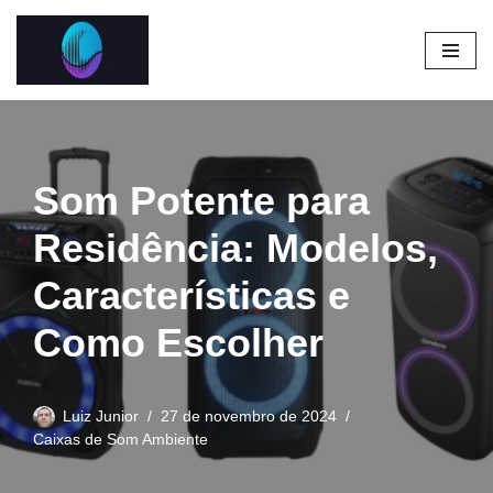
Pular
para
o
conteúdo
Som Potente para
Residência: Modelos,
Características e
Como Escolher
Luiz Junior
27 de novembro de 2024
Caixas de Som Ambiente