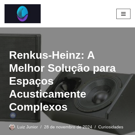
Pular
para
o
conteúdo
Renkus-Heinz: A
Melhor Solução para
Espaços
Acusticamente
Complexos
Luiz Junior
28 de novembro de 2024
Curiosidades