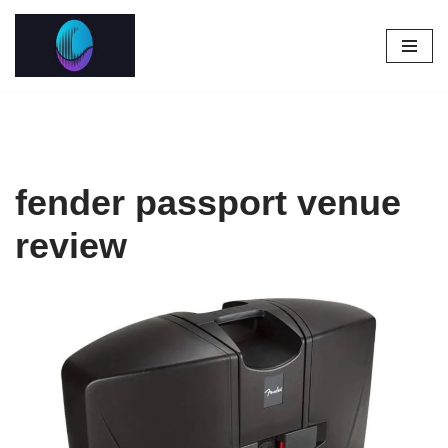
Pular
para
o
conteúdo
fender passport venue
review